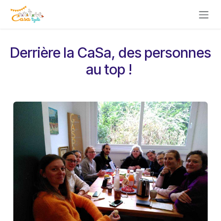
Se rendre au contenu
Derrière la CaSa, des personnes
au top !